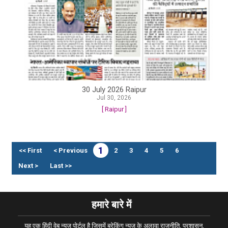
30 July 2026 Raipur
Jul 30, 2026
[ Raipur ]
1
<< First
< Previous
2
3
4
5
6
Next >
Last >>
हमारे बारे में
यह एक हिंदी वेब न्यूज़ पोर्टल है जिसमें ब्रेकिंग न्यूज़ के अलावा राजनीति, प्रशासन,